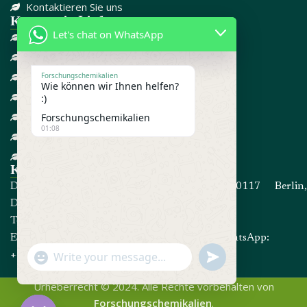
Kontaktieren Sie uns
Kategorie-Links
Let's chat on WhatsApp
DISSOZIATIV
SCHMERZMITTEL
CBD
Forschungschemikalien
Wie können wir Ihnen helfen?
FORSCHUNGSCHEMIKALIEN
:)
GEGEN ANGST
Forschungschemikalien
01:08
ADD / ADHD
STEROIDE
Kontakt informationen
Die Adresse: Kommandorstraße 80, 10117 Berlin,
Deutschland
Telefon:
+4915214191467
E-Mail:
info@forschungschemikalien.com
WhatsApp:
undefined
+4915214191467
"+chaty_settings.lang.emoji_picker+"
WhatsApp
Message
Urheberrecht © 2024. Alle Rechte vorbehalten von
Forschungschemikalien
.