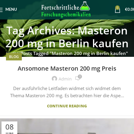
0
MENU
€
0.0
Tag Archives: Masteron
200 mg in Berlin kaufen
Home
Posts Tagged "Masteron 200 mg in Berlin kaufen"
BLOG
Ansomone Masteron 200 mg Preis
0
Admin
Der ausführliche Leitfaden widmet sich widmet dem
Thema Masteron 200 mg. Es betrachten hier die Aspe...
CONTINUE READING
08
JUNI