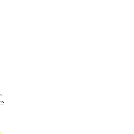
er
is