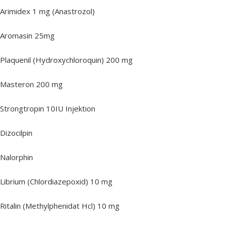
Arimidex 1 mg (Anastrozol)
Aromasin 25mg
Plaquenil (Hydroxychloroquin) 200 mg
Masteron 200 mg
Strongtropin 10IU Injektion
Dizocilpin
Nalorphin
Librium (Chlordiazepoxid) 10 mg
Ritalin (Methylphenidat Hcl) 10 mg