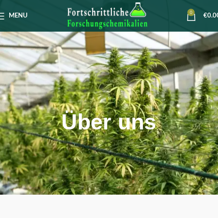
0
MENU
€
0.0
Über uns