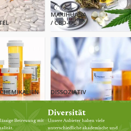
MARIHUANA
TEL
/ CBD-ÖL
CHEMIKALIEN
DISSOZIATIV
Diversität
lässige Betreuung mit
Unsere Anbieter haben viele
alität.
unterschiedliche akademische und