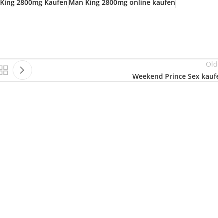
King 2800mg Kaufen
Man King 2800mg online kaufen
Old
Weekend Prince Sex kauf