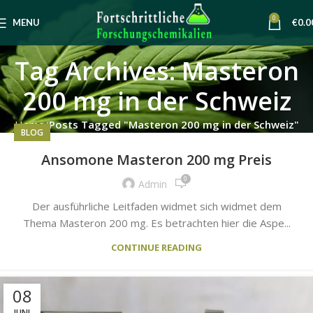
0
MENU
€
0.0
Tag Archives: Masteron
200 mg in der Schweiz
Home
Posts Tagged "Masteron 200 mg in der Schweiz"
BLOG
Ansomone Masteron 200 mg Preis
0
Admin
Der ausführliche Leitfaden widmet sich widmet dem
Thema Masteron 200 mg. Es betrachten hier die Aspe...
CONTINUE READING
08
JUNI