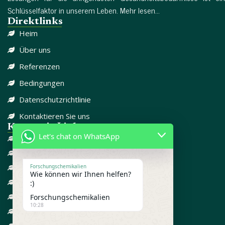
Schlüsselfaktor in unserem Leben. Mehr lesen...
Direktlinks
Heim
Über uns
Referenzen
Bedingungen
Datenschutzrichtlinie
Kontaktieren Sie uns
Kategorie-Links
Let's chat on WhatsApp
DISSOZIATIV
SCHMERZMITTEL
CBD
Forschungschemikalien
Wie können wir Ihnen helfen?
FORSCHUNGSCHEMIKALIEN
:)
GEGEN ANGST
Forschungschemikalien
10:28
ADD / ADHD