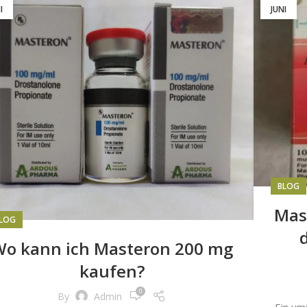
I
JUNI
BLOG
Mas
LOG
o kann ich Masteron 200 mg
kaufen?
0
By
Admin
Ein um