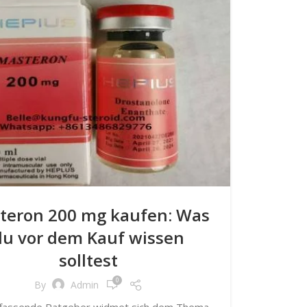
teron 200 mg kaufen: Was
du vor dem Kauf wissen
solltest
0
By
Admin
fassende Ratgeber widmet sich dem Thema