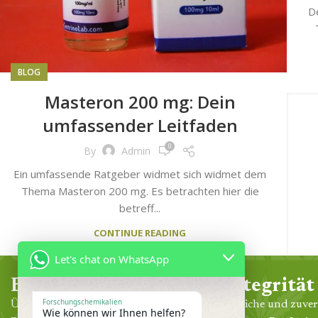
D
BLOG
Masteron 200 mg: Dein
umfassender Leitfaden
0
By
Admin
Ein umfassende Ratgeber widmet sich widmet dem
Thema Masteron 200 mg. Es betrachten hier die
betreff...
CONTINUE READING
Let's chat on WhatsApp
Erfahrung
Integrität
Forschungschemikalien
Über 30 Jahre klinische Praxis in der
Ehrliche und zuver
Wie können wir Ihnen helfen?