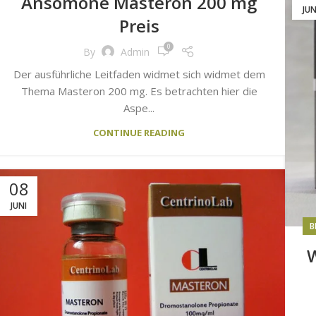
Ansomone Masteron 200 mg
JUN
Preis
0
By
Admin
Der ausführliche Leitfaden widmet sich widmet dem
Thema Masteron 200 mg. Es betrachten hier die
Aspe...
CONTINUE READING
08
JUNI
B
W