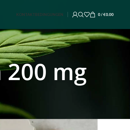
KONTAKT
BEDINGUNGEN
0
/
€
0.00
n 200 mg