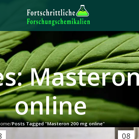
es: Mastero
online
ome
Posts Tagged "Masteron 200 mg online"
8
08