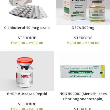
Clenbuterol 40 mcg orale
DECA 300mg
STEROIDE
STEROIDE
€
169.00
–
€
507.00
€
204.00
–
€
680.00
GHRP-6-Acetat-Peptid
HCG 5000IU (Menschliches
Choriongonadotropin)
STEROIDE
€
120.00
–
€
400.00
STEROIDE