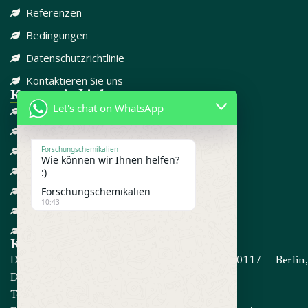
Referenzen
Bedingungen
Datenschutzrichtlinie
Kontaktieren Sie uns
Kategorie-Links
Let's chat on WhatsApp
DISSOZIATIV
SCHMERZMITTEL
CBD
Forschungschemikalien
Wie können wir Ihnen helfen?
FORSCHUNGSCHEMIKALIEN
:)
GEGEN ANGST
Forschungschemikalien
10:43
ADD / ADHD
STEROIDE
Kontakt informationen
Die Adresse: Kommandorstraße 80, 10117 Berlin,
Deutschland
Telefon:
+4915214191467