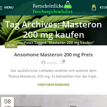
0
MENU
€
0.0
Tag Archives: Masteron
200 mg kaufen
Home
Posts Tagged "Masteron 200 mg kaufen"
BLOG
Ansomone Masteron 200 mg Preis
0
Admin
Der ausführliche Leitfaden widmet sich widmet dem
Thema Masteron 200 mg. Es betrachten hier die Aspe...
CONTINUE READING
08
JUNI