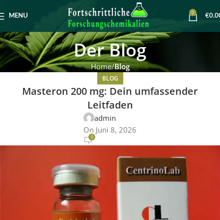
0
MENU
€
0.0
Der Blog
Home
Blog
BLOG
Masteron 200 mg: Dein umfassender
Leitfaden
admin
On Juni 8, 2026
0