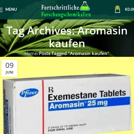
0
MENU
€
0.0
Tag Archives: Aromasin
kaufen
Home
Posts Tagged "Aromasin kaufen"
09
JUNI