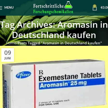
0
MENU
€
0.0
Tag Archives: Aromasin in
Deutschland kaufen
Home
Posts Tagged "Aromasin in Deutschland kaufen"
09
JUNI