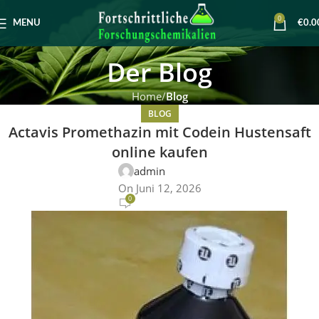
0
MENU
€
0.0
Der Blog
Home
Blog
BLOG
Actavis Promethazin mit Codein Hustensaft
online kaufen
admin
On Juni 12, 2026
0