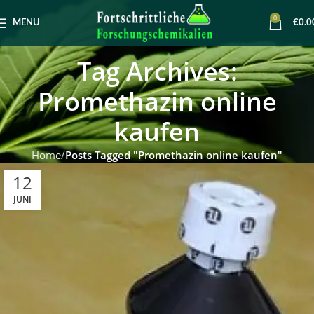
0
MENU
€
0.0
Tag Archives:
Promethazin online
kaufen
Home
Posts Tagged "Promethazin online kaufen"
12
JUNI