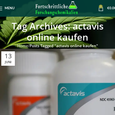
0
MENU
€
0.0
Tag Archives: actavis
online kaufen
Home
Posts Tagged "actavis online kaufen"
13
JUNI