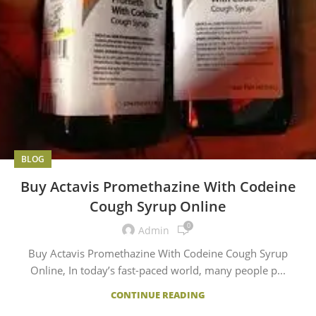
BLOG
Buy Actavis Promethazine With Codeine
Cough Syrup Online
0
Admin
Buy Actavis Promethazine With Codeine Cough Syrup
Online, In today’s fast-paced world, many people p...
CONTINUE READING