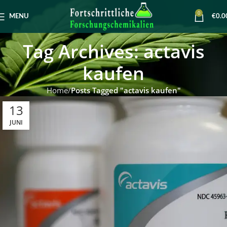
0
MENU
€
0.0
Tag Archives: actavis
kaufen
Home
Posts Tagged "actavis kaufen"
13
JUNI