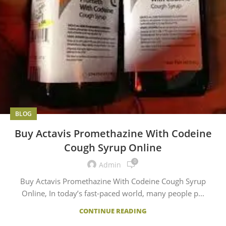
BLOG
Buy Actavis Promethazine With Codeine
Cough Syrup Online
0
Admin
Buy Actavis Promethazine With Codeine Cough Syrup
Online, In today’s fast-paced world, many people p...
CONTINUE READING