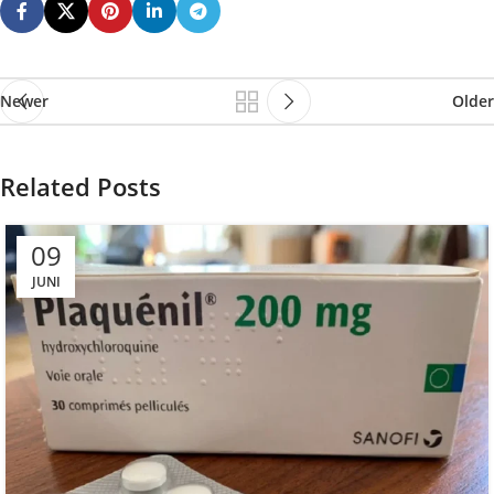
Newer
Older
Related Posts
09
JUNI