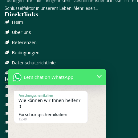
Schlüsselfaktor in unserem Leben. Mehr lesen...
Direktlinks
Heim
Über uns
Referenzen
Bedingungen
Datenschutzrichtlinie
Kontaktieren Sie uns
Let's chat on WhatsApp
Kategorie-Links
DISSOZIATIV
SCHMERZMITTEL
Forschungschemikalien
Wie können wir Ihnen helfen?
CBD
:)
FORSCHUNGSCHEMIKALIEN
Forschungschemikalien
15:40
GEGEN ANGST
ADD / ADHD