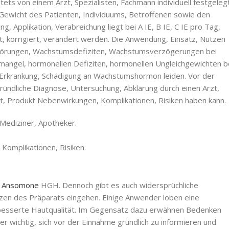
tets von einem Arzt, Spezialisten, Fachmann individuell festgeleg
 Gewicht des Patienten, Individuums, Betroffenen sowie den
 Applikation, Verabreichung liegt bei A IE, B IE, C IE pro Tag,
, korrigiert, verändert werden. Die Anwendung, Einsatz, Nutzen
örungen, Wachstumsdefiziten, Wachstumsverzögerungen bei
mangel, hormonellen Defiziten, hormonellen Ungleichgewichten b
, Erkrankung, Schädigung an Wachstumshormon leiden. Vor der
ndliche Diagnose, Untersuchung, Abklärung durch einen Arzt,
at, Produkt Nebenwirkungen, Komplikationen, Risiken haben kann.
 Mediziner, Apotheker.
Komplikationen, Risiken.
t
Ansomone
HGH. Dennoch gibt es auch widersprüchliche
nzen des Präparats eingehen. Einige Anwender loben eine
rbesserte Hautqualität. Im Gegensatz dazu erwähnen Bedenken
er wichtig, sich vor der Einnahme gründlich zu informieren und