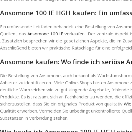
Ansomone 100 IE HGH kaufen
: Ein umfas
Ein umfassende Leitfaden behandelt eine Bestellung von Ansom
Quellen , das
Ansomone 100 IE verkaufen
. Der zentrale Aspekt i
. Zusätzlich besprechen wir die gesetzlichen Aspekte, die im Z
Abschließend bieten wir praktische Ratschläge für eine erfolgreic
Ansomone kaufen
: Wo finde ich seriöse 
Die Bestellung von Ansomone, auch bekannt als Wachstumshormon ,
Anbieter zu identifizieren . Viele Online-Shops bieten Ansomone z
deutliche Warnzeichen wie zu gut klingende Angebote, fehlende
Produkte. Es ist ratsam, sich an Fachhändler zu wenden, die offizi
sicherzustellen, dass Sie ein originales Produkt von qualitativ
Wie
Qualität erwerben. Vermeiden Sie unbedingt unkontrollierte Quell
Substanzen in Verbindung stehen.
Wie kaufe ich Ansomone 100 IE HGH sich