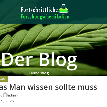
Der Blog
Home
Blog
LOG
s Man wissen sollte muss
by
admin
i 9, 2026