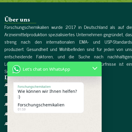
Über uns
Forschungschemikalien wurde 2017 in Deutschland als auf die
Arzneimittelproduktion spezialisiertes Unternehmen gegründet, das
streng nach den internationalen EMA- und USP-Standards
produziert. Gesundheit und Wohlbefinden sind für jeden von uns
entscheidende Faktoren, und die Suche nach nachhaltigen
Lösungen für die dringendsten Gesundheitsbedürfnisse ist ein
Let's chat on WhatsApp
Schlüsselfaktor in unserem Leben. Mehr lesen...
Direktlinks
Heim
Forschungschemikalien
Wie können wir Ihnen helfen?
Über uns
:)
Referenzen
Forschungschemikalien
01:59
Bedingungen
Datenschutzrichtlinie