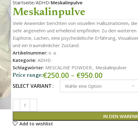
Startseite
ADHD
Meskalinpulve
Meskalinpulve
Viele Anwender berichten von visuellen Halluzinationen, di
sehr angenehm und erhellend empfinden. Zu den weiteren
Euphorie, Lachen, eine psychedelische Erfahrung, Visualis
und ein traumähnlicher Zustand.
Artikelnummer:
n. a.
Kategorie:
ADHD
Schlagwörter:
MESCALINE POWDER
,
Meskalinpulver
€
250.00
–
€
950.00
Price range:
SELECT VARIANT
IN DEN WAREN
Add to wishlist