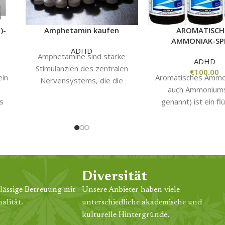
)-
Amphetamin kaufen
AROMATISCH
AMMONIAK-SPI
ADHD
Amphetamine sind starke
ADHD
Stimulanzien des zentralen
€
100.00
ein
Aromatisches Ammon
Nervensystems, die die
auch Ammonium
Gehirnaktivität und
s
genannt) ist ein fl
Körperfunktionen
Medikament zur sc
beschleunigen. Legal
und
Wiederbelebung
verschriebene Amphetamine
r
Personen, die ohn
werden zur Behandlung von
geworden sind, 
Erkrankungen wie ADHS und
and
Schwindel leiden o
Narkolepsie eingesetzt,
e
benommen fühlen
Diversität
während illegale
t
Einatmen der st
Amphetamine stark abhängig
lässige Betreuung mit
Unsere Anbieter haben viele
riechenden Dämpfe r
machen und aufgrund ihrer
alität.
unterschiedliche akademische und
as
Nasenschleimhaut 
euphorisierenden Wirkung
kulturelle Hintergründe.
und stimuliert
missbraucht werden.