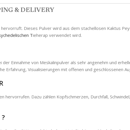
ING & DELIVERY
n hervorruft. Dieses Pulver wird aus dem stachellosen Kaktus Pey
sychedelischen T
ieherap verwendet wird.
 bei der Einnahme von Meskalinpulver als sehr angenehm und erhe
e Erfahrung, Visualisierungen mit offenen und geschlossenen Au
R
n hervorrufen. Dazu zählen Kopfschmerzen, Durchfall, Schwinde
?