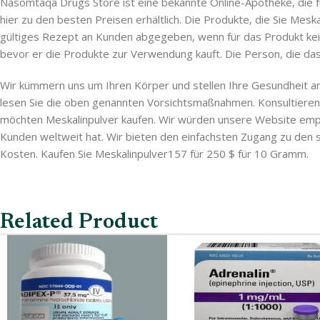
Nasomtaqa Drugs Store ist eine bekannte Online-Apotheke, die fü
hier zu den besten Preisen erhältlich. Die Produkte, die Sie Mes
gültiges Rezept an Kunden abgegeben, wenn für das Produkt kein 
bevor er die Produkte zur Verwendung kauft. Die Person, die das P
Wir kümmern uns um Ihren Körper und stellen Ihre Gesundheit an 
lesen Sie die oben genannten Vorsichtsmaßnahmen. Konsultieren 
möchten Meskalinpulver kaufen. Wir würden unsere Website empf
Kunden weltweit hat. Wir bieten den einfachsten Zugang zu den
Kosten. Kaufen Sie Meskalinpulver157 für 250 $ für 10 Gramm.
Related Product