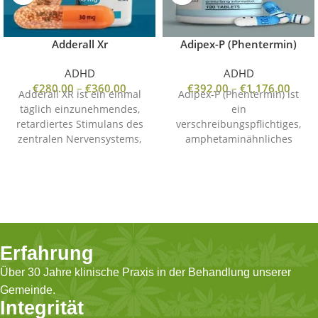
Adderall Xr
Adipex-P (Phentermin)
ADHD
ADHD
€
280.00
–
€
360.00
€
392.00
–
€
1,176.00
Adderall XR ist ein einmal
Adipex-P (Phentermin) ist
täglich einzunehmendes,
ein
retardiertes Stimulans des
verschreibungspflichtiges,
zentralen Nervensystems,
amphetaminähnliches
das hauptsächlich zur
Medikament, das von der
Behandlung von
FDA zugelassen ist und zur
Aufmerksamkeitsdefizit-/Hyperaktivitätsstörung
kurzfristigen
(ADHS) bei Erwachsenen
Gewichtsreduktion
und Kindern eingesetzt
eingesetzt wird. Es wirkt
wird. Seine Wirkung hält bis
appetitzügelnd durch
zu 12 Stunden an und trägt
Stimulation des zentralen
Erfahrung
dazu bei, die Konzentration
Nervensystems und wird in
Über 30 Jahre klinische Praxis in der Behandlung unserer
zu verbessern und
Kombination mit einer
Impulsivität sowie
kalorienarmen Diät und
Gemeinde.
Hyperaktivität zu
körperlicher Aktivität für
Integrität