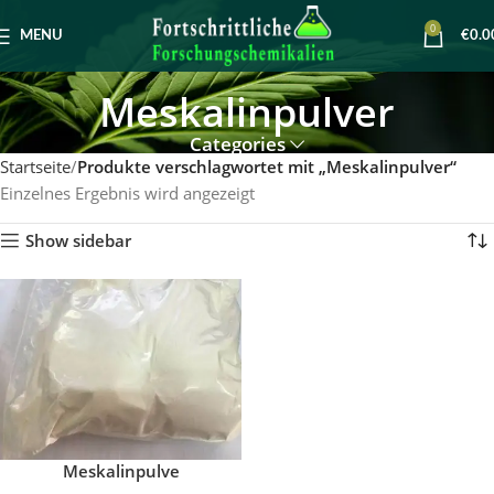
0
MENU
€
0.0
Meskalinpulver
Categories
Startseite
Produkte verschlagwortet mit „Meskalinpulver“
Einzelnes Ergebnis wird angezeigt
Show sidebar
Meskalinpulve