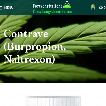
0
MENU
€
0.0
Contrave
(Burpropion,
Naltrexon)