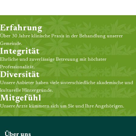
(ADHS) bei Erwachsenen und
wird. Es wirkt appetitzügelnd
Kindern eingesetzt wird. Seine
durch Stimulation des
Wirkung hält bis zu 12
zentralen Nervensystems und
Stunden an und trägt dazu
wird in Kombination mit einer
Erfahrung
bei, die Konzentration zu
kalorienarmen Diät und
Über 30 Jahre klinische Praxis in der Behandlung unserer
verbessern und Impulsivität
körperlicher Aktivität für
sowie Hyperaktivität zu
Menschen mit hohem BMI
Gemeinde.
reduzieren.
verschrieben.
Integrität
Ehrliche und zuverlässige Betreuung mit höchster
Professionalität.
Diversität
Unsere Anbieter haben viele unterschiedliche akademische und
kulturelle Hintergründe.
Mitgefühl
Unsere Ärzte kümmern sich um Sie und Ihre Angehörigen.
Über uns