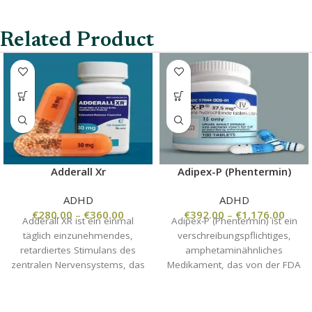
Related Product
Adderall Xr
Adipex-P (Phentermin)
ADHD
ADHD
€
280.00
–
€
360.00
€
392.00
–
€
1,176.00
Adderall XR ist ein einmal
Adipex-P (Phentermin) ist ein
täglich einzunehmendes,
verschreibungspflichtiges,
retardiertes Stimulans des
amphetaminähnliches
zentralen Nervensystems, das
Medikament, das von der FDA
hauptsächlich zur Behandlung
zugelassen ist und zur
von
kurzfristigen
Aufmerksamkeitsdefizit-/Hyperaktivitätsstörung
Gewichtsreduktion eingesetzt