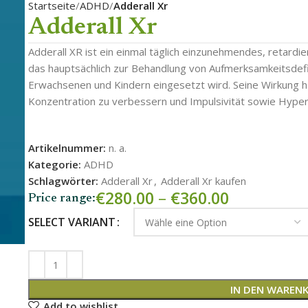
Startseite
ADHD
Adderall Xr
Adderall Xr
Adderall XR ist ein einmal täglich einzunehmendes, retard
das hauptsächlich zur Behandlung von Aufmerksamkeitsdefi
Erwachsenen und Kindern eingesetzt wird. Seine Wirkung häl
Konzentration zu verbessern und Impulsivität sowie Hypera
Artikelnummer:
n. a.
Kategorie:
ADHD
Schlagwörter:
Adderall Xr
,
Adderall Xr kaufen
€
280.00
–
€
360.00
Price range:
SELECT VARIANT
IN DEN WAREN
Add to wishlist