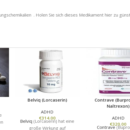
ungschemikalien . Holen Sie sich dieses Medikament hier zu günst
Belviq (Lorcaserin)
Contrave (Burpr
Naltrexon)
ADHD
e
€
314.00
ADHD
Belviq
(Lorcaserin) hat eine
en
€
320.00
Contrave
(Bupro
große Wirkung auf
e