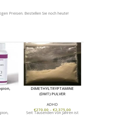
igen Preisen. Bestellen Sie noch heute!
opion,
DIMETHYLTRYPTAMINE
JUG SPORT
(DMT) PULVER
ERGÄNZUNG 
ADHD
A
€
270.00
–
€
2,375.00
€
20
pion,
Seit Tausenden von Jahren ist
Elektrolyte s