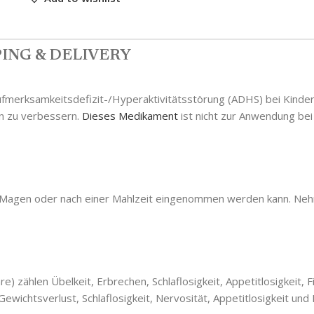
ING & DELIVERY
merksamkeitsdefizit-/Hyperaktivitätsstörung (ADHS) bei Kindern 
en zu verbessern.
Dieses Medikament
ist nicht zur Anwendung be
n Magen oder nach einer Mahlzeit eingenommen werden kann. Neh
) zählen Übelkeit, Erbrechen, Schlaflosigkeit, Appetitlosigkeit, F
ewichtsverlust, Schlaflosigkeit, Nervosität, Appetitlosigkeit un