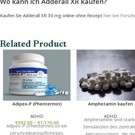
Wo kann ich Adderall XR kaufen?
Kaufen Sie Adderall XR 30 mg online ohne Rezept
hier bei Forsch
Related Product
Adipex-P (Phentermin)
Amphetamin kaufen
ADHD
ADHD
Amphetamine sind stark
€
392.00
–
€
1,176.00
Adipex-P (Phentermin) ist ein
Stimulanzien des zentral
verschreibungspflichtiges,
Nervensystems, die di