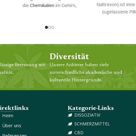
Naltrexon) ist eine 
die
Chemikalien
im Gehirn,
zugelassene Pill
was wiederum den Appetit
Gewichtsabnahme
des Benutzers beeinflusst.
Wirkmechanismus 
Dies ist ein großartiges
ine
Medikaments wirkt 
Produkt zur Behandlung von
on
Bereiche des Geh
Fettleibigkeit, da es
und
nämlich das Hunge
zusammen mit Diät und
,
und das Belohnung
Bewegung verwendet
Diversität
Dies hilft, den Hu
werden kann. Es hilft auch bei
gig
lässige Betreuung mit
Unsere Anbieter haben viele
beseitigen und das 
der Behandlung von
er
alität.
unterschiedliche akademische und
des Benutzers
Bluthochdruck, Diabetes und
ng
kulturelle Hintergründe.
kontrolliere
hohem Cholesterinspiegel.
irektlinks
Kategorie-Links
DISSOZIATIV
Heim
SCHMERZMITTEL
Über uns
CBD
Referenzen