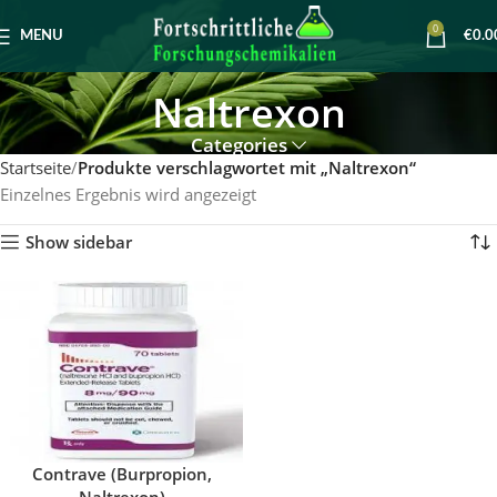
0
MENU
€
0.0
Naltrexon
Categories
Startseite
Produkte verschlagwortet mit „Naltrexon“
Einzelnes Ergebnis wird angezeigt
Show sidebar
Contrave (Burpropion,