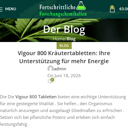
0
MENU
€
0.0
Der Blog
Home
Blog
BLOG
Vigour 800 Kräutertabletten: Ihre
Unterstützung für mehr Energie
admin
On Juni 18, 2026
0
Die Die
Vigour 800 Tabletten
bieten eine wichtige Unterstützung
für eine gesteigerte Vitalität . Sie helfen , den Organismus
natürlich anzuregen und ausgelaugt Gliedmaßen zu erfrischen .
Setzen sich bei pflanzliche Potenz und erleben sich einfach
leistungsfähig .