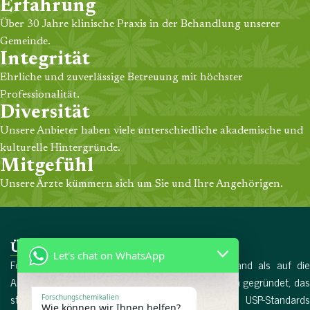
Erfahrung
Über 30 Jahre klinische Praxis in der Behandlung unserer
Gemeinde.
Integrität
Ehrliche und zuverlässige Betreuung mit höchster
Professionalität.
Diversität
Unsere Anbieter haben viele unterschiedliche akademische und
kulturelle Hintergründe.
Mitgefühl
Unsere Ärzte kümmern sich um Sie und Ihre Angehörigen.
Über uns
Let's chat on WhatsApp
Forschungschemikalien wurde 2017 in Deutschland als auf die
Arzneimittelproduktion spezialisiertes Unternehmen gegründet, das
streng nach den internationalen EMA- und USP-Standards
Forschungschemikalien
Wie können wir Ihnen helfen?