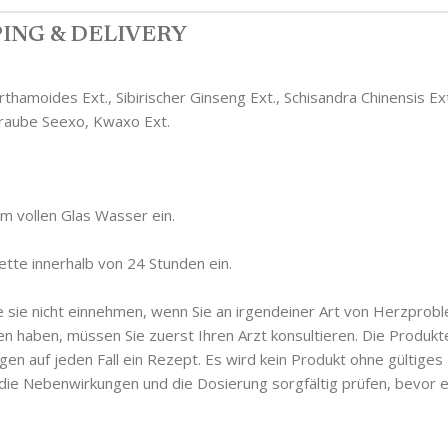
ING & DELIVERY
amoides Ext., Sibirischer Ginseng Ext., Schisandra Chinensis Ext
raube Seexo, Kwaxo Ext.
m vollen Glas Wasser ein.
ette innerhalb von 24 Stunden ein.
ie sie nicht einnehmen, wenn Sie an irgendeiner Art von Herzprob
aben, müssen Sie zuerst Ihren Arzt konsultieren. Die Produkte, 
gen auf jeden Fall ein Rezept. Es wird kein Produkt ohne gültig
e die Nebenwirkungen und die Dosierung sorgfältig prüfen, bevor 