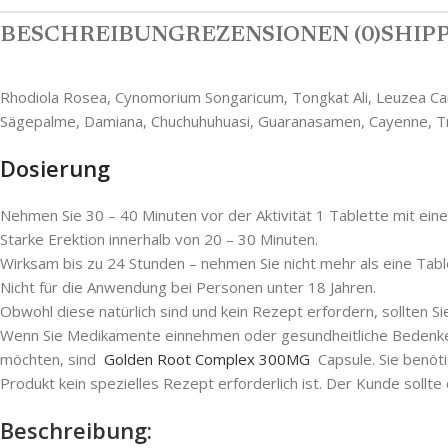
BESCHREIBUNG
REZENSIONEN (0)
SHIPP
Rhodiola Rosea, Cynomorium Songaricum, Tongkat Ali, Leuzea Carth
Sägepalme, Damiana, Chuchuhuhuasi, Guaranasamen, Cayenne, T
Dosierung
Nehmen Sie 30 – 40 Minuten vor der Aktivität 1 Tablette mit eine
Starke Erektion innerhalb von 20 – 30 Minuten.
Wirksam bis zu 24 Stunden – nehmen Sie nicht mehr als eine Tabl
Nicht für die Anwendung bei Personen unter 18 Jahren.
Obwohl diese natürlich sind und kein Rezept erfordern, sollten S
Wenn Sie Medikamente einnehmen oder gesundheitliche Bedenken h
möchten, sind
Golden Root Complex 300MG
Capsule. Sie benöti
Produkt kein spezielles Rezept erforderlich ist. Der Kunde sollt
Beschreibung: