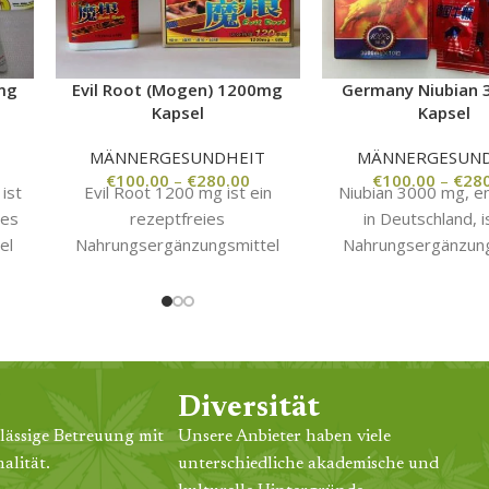
mg
Evil Root (Mogen) 1200mg
Germany Niubian
Kapsel
Kapsel
MÄNNERGESUNDHEIT
MÄNNERGESUND
€
100.00
–
€
280.00
€
100.00
–
€
28
ist
Evil Root 1200 mg ist ein
Niubian 3000 mg, en
hes
rezeptfreies
in Deutschland, i
el
Nahrungsergänzungsmittel
Nahrungsergänzung
für Männer, das als
zur Steigerung
natürliches Mittel zur
männlichen Sexuallei
uer
Steigerung der Libido und
trägt zur Regulier
d.
der sexuellen
Körpergleichgewich
Leistungsfähigkeit beworben
verbessert die se
wird.
Leistungsfähigkeit u
Diversität
die Energie des M
lässige Betreuung mit
Unsere Anbieter haben viele
alität.
unterschiedliche akademische und