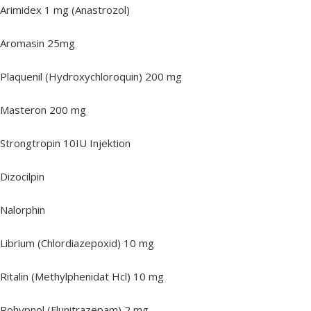
Arimidex 1 mg (Anastrozol)
Aromasin 25mg
Plaquenil (Hydroxychloroquin) 200 mg
Masteron 200 mg
Strongtropin 10IU Injektion
Dizocilpin
Nalorphin
Librium (Chlordiazepoxid) 10 mg
Ritalin (Methylphenidat Hcl) 10 mg
Rohypnol (Flunitrazepam) 2 mg