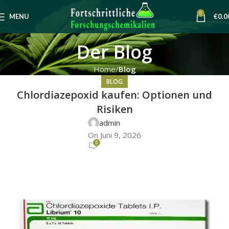
0
MENU
€
0.0
Der Blog
Home
Blog
BLOG
Chlordiazepoxid kaufen: Optionen und
Risiken
admin
On Juni 9, 2026
0