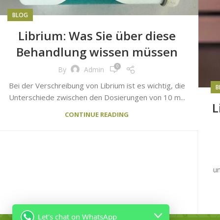
BLOG
Librium: Was Sie über diese
Behandlung wissen müssen
0
By
Admin
Bei der Verschreibung von Librium ist es wichtig, die
B
Unterschiede zwischen den Dosierungen von 10 m...
L
CONTINUE READING
u
Let's chat on WhatsApp