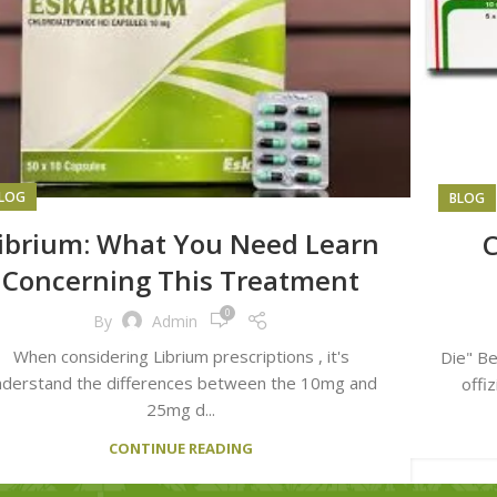
LOG
BLOG
ibrium: What You Need Learn
C
Concerning This Treatment
0
By
Admin
When considering Librium prescriptions , it's
Die" Be
nderstand the differences between the 10mg and
offiz
25mg d...
CONTINUE READING