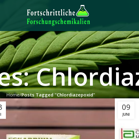
es: Chlordi
Home
Posts Tagged "Chlordiazepoxid"
3
09
I
JUNI