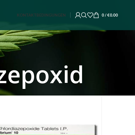
KONTAKT
BEDINGUNGEN
0
/
€
0.00
azepoxid