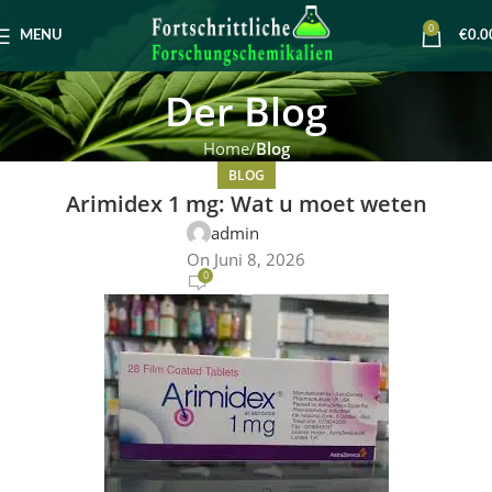
0
MENU
€
0.0
Der Blog
Home
Blog
BLOG
Arimidex 1 mg: Wat u moet weten
admin
On Juni 8, 2026
0