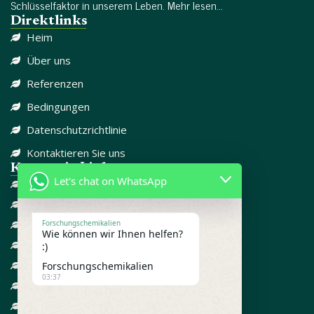
Schlüsselfaktor in unserem Leben. Mehr lesen...
Direktlinks
Heim
Über uns
Referenzen
Bedingungen
Datenschutzrichtlinie
Kontaktieren Sie uns
Kategorie-Links
Let's chat on WhatsApp
DISSOZIATIV
SCHMERZMITTEL
CBD
Forschungschemikalien
Wie können wir Ihnen helfen?
FORSCHUNGSCHEMIKALIEN
:)
GEGEN ANGST
Forschungschemikalien
03:37
ADD / ADHD
STEROIDE