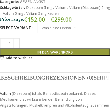
Kategorie:
GEGEN ANGST
Schlagwörter:
Diazepam 5 mg
,
Valium
,
Valium (Diazepam) 5 mg
,
Valium 5 mg
,
Valium 5 mg kaufen
€
152.00
–
€
299.00
Price range:
SELECT VARIANT
IN DEN WARENKORB
Add to wishlist
BESCHREIBUNG
REZENSIONEN (0)
SHIPP
Valium
(Diazepam) ist als Benzodiazepin bekannt. Dieses
Medikament ist wirksam bei der Behandlung von
Angststörungen, Muskelkrämpfen und Alkoholentzug. Zusammen