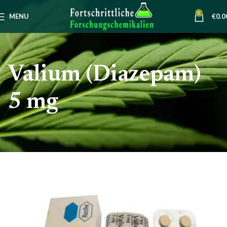
0
MENU
€
0.0
Valium (Diazepam)
5 mg