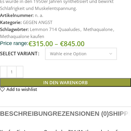
Es wurde in den 1950er Jahren synthetisiert und bewirkt
Schläfrigkeit und Muskelentspannung.
Artikelnummer:
n. a.
Kategorie:
GEGEN ANGST
Schlagwörter:
Lemmon 714 Quaaludes
,
Methaqualone
,
Methaqualone kaufen
€
315.00
–
€
845.00
Price range:
SELECT VARIANT
IN DEN WARENKORB
Add to wishlist
BESCHREIBUNG
REZENSIONEN (0)
SHIPP