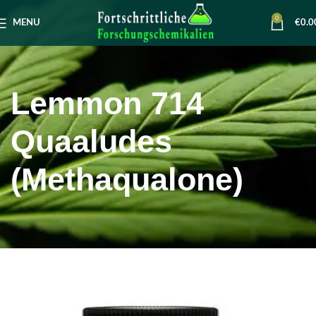
0
MENU
€
0.0
Lemmon 714
Quaaludes
(Methaqualone)