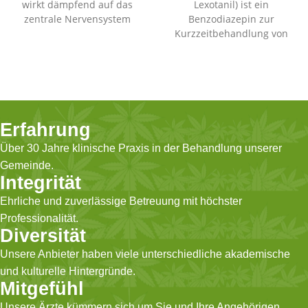
wirkt dämpfend auf das
Lexotanil) ist ein
zentrale Nervensystem
Benzodiazepin zur
(ZNS). Es erhöht die
Kurzzeitbehandlung von
Produktion von GABA, einem
schwerer Angst,
beruhigenden
Anspannung und
Neurotransmitter, im
Panikattacken. In einer Dosis
Gehirn. Es wird zur
von 3 mg wirkt es primär
Behandlung von schwerer
angstlösend und leicht
Angst, Schlaflosigkeit,
beruhigend und trägt zur
Erfahrung
Alkoholentzug und
Beruhigung des zentralen
Über 30 Jahre klinische Praxis in der Behandlung unserer
Krampfanfällen
Nervensystems bei.
verschrieben, birgt jedoch
Gemeinde.
ein hohes Risiko für
Integrität
Abhängigkeit und
Ehrliche und zuverlässige Betreuung mit höchster
Überdosierung.
Professionalität.
Diversität
Unsere Anbieter haben viele unterschiedliche akademische
und kulturelle Hintergründe.
Mitgefühl
Unsere Ärzte kümmern sich um Sie und Ihre Angehörigen.