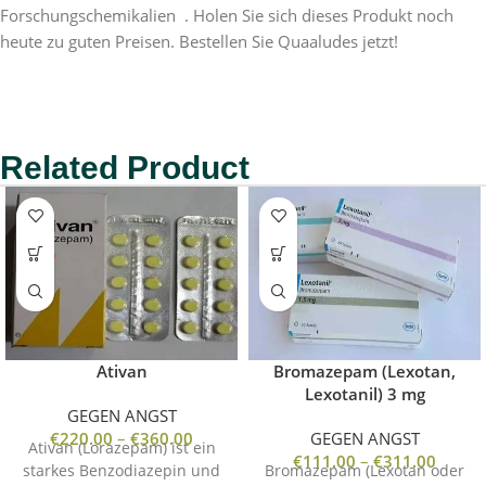
Forschungschemikalien
. Holen Sie sich dieses Produkt noch
heute zu guten Preisen. Bestellen Sie Quaaludes jetzt!
Related Product
Ativan
Bromazepam (Lexotan,
Lexotanil) 3 mg
GEGEN ANGST
€
220.00
–
€
360.00
GEGEN ANGST
Ativan (Lorazepam) ist ein
€
111.00
–
€
311.00
starkes Benzodiazepin und
Bromazepam (Lexotan oder