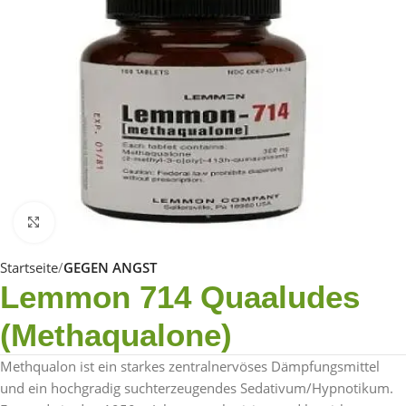
Click to enlarge
Startseite
GEGEN ANGST
Lemmon 714 Quaaludes
(Methaqualone)
Methqualon ist ein starkes zentralnervöses Dämpfungsmittel
und ein hochgradig suchterzeugendes Sedativum/Hypnotikum.