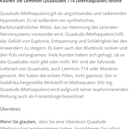
Kaufen Sie Lemmon Quaaludes 714 (Methaqualon) online
Quaalude (Methaqualon) gilt als angstlösendes und sedierendes
Hypnotikum. Es ist außerdem ein synthetisches,
barbituratähnliches Mittel, das zur Hemmung des zentralen
Nervensystems verwendet wird. Quaalude (Methaqualon) hilft,
das Gefühl von Euphorie, Entspannung und Schläfrigkeit bei den
Anwendern zu steigern. Es kann auch den Blutdruck senken und
den Puls verlangsamen. Viele Kunden haben sich gefragt, ob es
die Quaaludes noch gibt oder nicht. Wir sind der führende
Lieferant von Quaaludes, auch Lemmon 714 oder Mandrax
genannt. Wir haben die echten Pillen, nicht gepresst. Der in
Südafrika hergestellte Wirkstoff ist Methaqualon 300 mg.
Quaalude (Methaqualon) wird aufgrund seiner euphorisierenden
Wirkung auch als Freizeitdroge bezeichnet.
Überdosis
Wenn Sie glauben,
dass Sie eine Überdosis Quaalude
(Methaqualon) eingenommen haben, kontaktieren Sie sofort