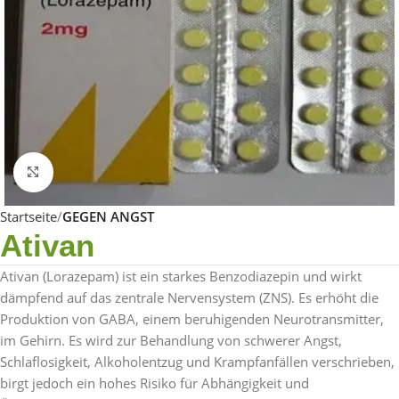
Click to enlarge
Startseite
GEGEN ANGST
Ativan
Ativan (Lorazepam) ist ein starkes Benzodiazepin und wirkt
dämpfend auf das zentrale Nervensystem (ZNS). Es erhöht die
Produktion von GABA, einem beruhigenden Neurotransmitter,
im Gehirn. Es wird zur Behandlung von schwerer Angst,
Schlaflosigkeit, Alkoholentzug und Krampfanfällen verschrieben,
birgt jedoch ein hohes Risiko für Abhängigkeit und