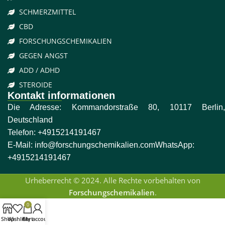
SCHMERZMITTEL
CBD
FORSCHUNGSCHEMIKALIEN
GEGEN ANGST
ADD / ADHD
STEROIDE
Kontakt informationen
Die Adresse: Kommandorstraße 80, 10117 Berlin,
Deutschland
Telefon:
+4915214191467
E-Mail:
info@forschungschemikalien.com
WhatsApp:
+4915214191467
Urheberrecht © 2024. Alle Rechte vorbehalten von
Forschungschemikalien
.
0
Shop
Wishlist
Cart
My account