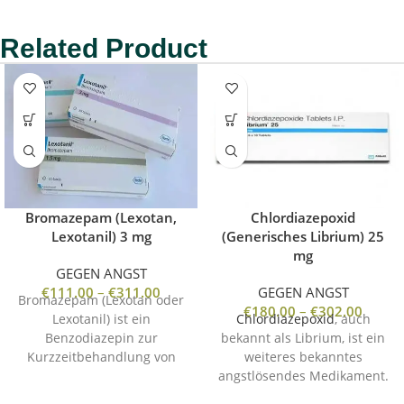
Related Product
Bromazepam (Lexotan,
Chlordiazepoxid
Lexotanil) 3 mg
(Generisches Librium) 25
mg
GEGEN ANGST
€
111.00
–
€
311.00
GEGEN ANGST
Bromazepam (Lexotan oder
€
180.00
–
€
302.00
Lexotanil) ist ein
Chlordiazepoxid
, auch
Benzodiazepin zur
bekannt als Librium, ist ein
Kurzzeitbehandlung von
weiteres bekanntes
schwerer Angst,
angstlösendes Medikament.
Anspannung und
Es gehört zur Klasse der