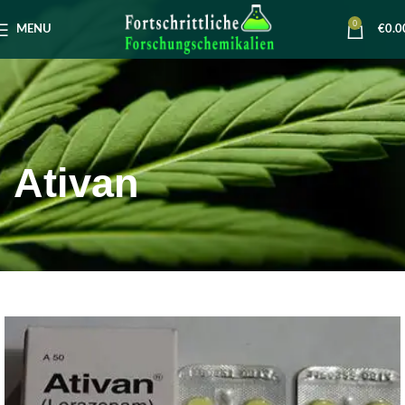
0
MENU
€
0.0
Ativan