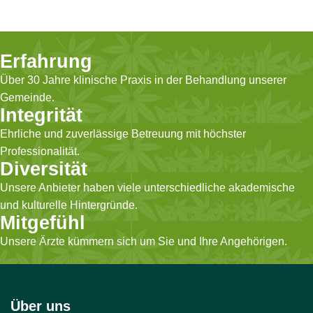
Panikattacken. In einer Dosis
Benzodiazepine und wird
von 3 mg wirkt es primär
eingenommen, wenn Sie
angstlösend und leicht
schwere Panik- und
beruhigend und trägt zur
Angstzustände behandeln
Erfahrung
Beruhigung des zentralen
möchten. Es wird auch zur
Über 30 Jahre klinische Praxis in der Behandlung unserer
Nervensystems bei.
Behandlung von
Alkoholentzugszuständen
Gemeinde.
verwendet, die Ihre
Integrität
Gehirnaktivität
Ehrliche und zuverlässige Betreuung mit höchster
beeinträchtigen und
Professionalität.
verlangsamen.
Diversität
Unsere Anbieter haben viele unterschiedliche akademische
und kulturelle Hintergründe.
Mitgefühl
Unsere Ärzte kümmern sich um Sie und Ihre Angehörigen.
Über uns