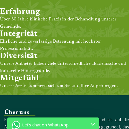
Erfahrung
Über 30 Jahre klinische Praxis in der Behandlung unserer
Gemeinde.
Integrität
Ehrliche und zuverlässige Betreuung mit höchster
Professionalität.
Diversität
Unsere Anbieter haben viele unterschiedliche akademische und
kulturelle Hintergründe.
Mitgefühl
Unsere Ärzte kümmern sich um Sie und Ihre Angehörigen.
Über uns
Forschungschemikalien wurde 2017 in Deutschland als auf die
Let's chat on WhatsApp
Arzneimittelproduktion spezialisiertes Unternehmen gegründet, das