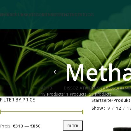
EIM
ÜBER UNS
KATEGORIEN
REFERENZEN
DER BLOG
Metha
ADHD
DISSOZIATIV
FORSCHUNGSCHEMIK
19 Products
11 Products
55 Products
FILTER BY PRICE
Startseite
Produkt
Show
9
12
1
Preis:
€310
—
€850
FILTER