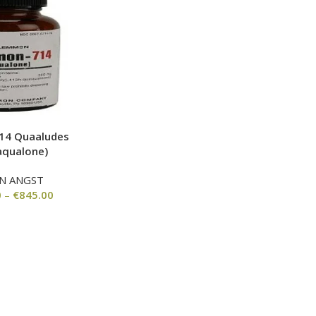
14 Quaaludes
aqualone)
N ANGST
0
–
€
845.00