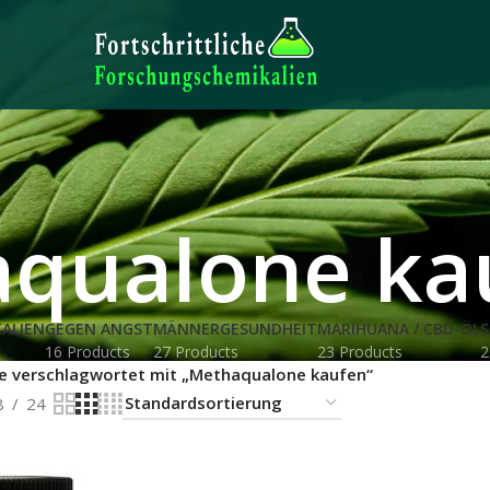
qualone ka
ALIEN
GEGEN ANGST
MÄNNERGESUNDHEIT
MARIHUANA / CBD-ÖL
S
16 Products
27 Products
23 Products
2
e verschlagwortet mit „Methaqualone kaufen“
8
24