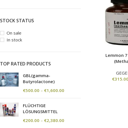
STOCK STATUS
On sale
In stock
Lemmon 7
(Meth
TOP RATED PRODUCTS
GEGE
GBL(gamma-
€
315.0
Butyrolactone)
€
500.00
–
€
1,600.00
FLÜCHTIGE
LÖSUNGSMITTEL
€
200.00
–
€
2,380.00