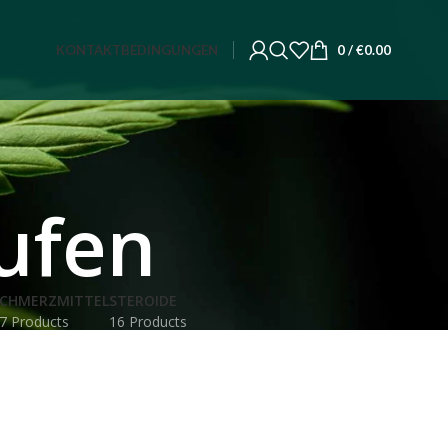
KONTAKT
BEDINGUNGEN
0
/
€
0.00
ufen
CHMERZMITTEL
STEROIDE
7 Products
16 Products