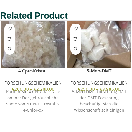
Related Product
4 Cprc-Kristall
5-Meo-DMT
FORSCHUNGSCHEMIKALIEN
FORSCHUNGSCHEMIKALIEN
€
260.00
–
€
2,200.00
€
250.00
–
€
3,985.00
Kaufen Sie 4 CPRC-Kristalle
5-Meo-DMT-Forschung: Mit
online: Der gebräuchliche
der DMT-Forschung
Name von 4 CPRC Crystal ist
beschäftigt sich die
4-Chlor-α-
Wissenschaft seit einigen
pyrrolidinopropiophenon.
Jahren intensiv mit der
Dieses Medikament löst bei
Frage, was diese Pflanze und
den Benutzern
ihre