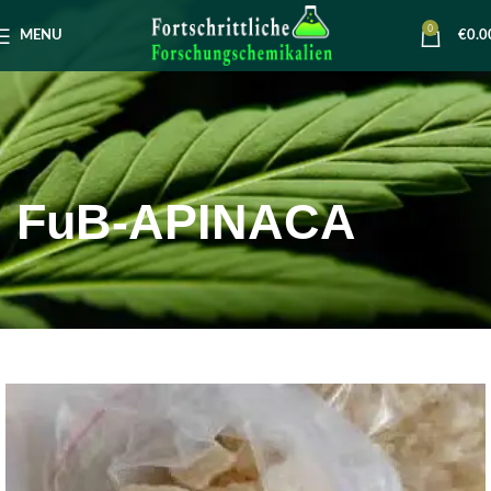
0
MENU
€
0.0
FuB-APINACA