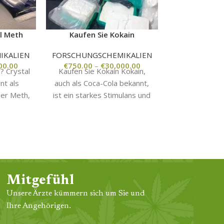
al Meth
Kaufen Sie Kokain
M
IKALIEN
FORSCHUNGSCHEMIKALIEN
FORSCHUNGS
00.00
€
750.00
–
€
30,000.00
€
250.00
? Crystal
Kaufen Sie Kokain Kokain,
So kaufen Si
nt als
auch als Coca-Cola bekannt,
Die meiste
er Meth,
ist ein starkes Stimulans und
Funktione
d stark
eine stark süchtig machende
Onlineshops, 
ndes
Droge, die aus
auf der L
anzuz
Mitgefühl
Unsere Ärzte kümmern sich um Sie und
Ihre Angehörigen.