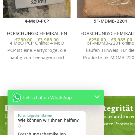
4-MeO-PCP
5F-MDMB-2201
FORSCHUNGSCHEMIKALIEN
FORSCHUNGSCHEMIKALI
€
250.00
–
€
3,985.00
€
250.00
–
€
3,985.00
4 MeO PCP Online: 4 MeO
5F-MDMB-2201 online
PCP ist eine Partydroge, die
kaufen: Hinweis: Für die
häufig von Teenagern und
Produkte 5F-MDMB-220
jungen Erwachsenen
die Sie online auf dieser
missbraucht wird. Die
Website kaufen möchten
benötigen Sie unbedingt e
Let's chat on WhatsApp
Erfahrung
Integrität
Forschungschemikalien
Über 30 Jahre klinische Praxis in der
Ehrliche und zuver
Wie können wir Ihnen helfen?
Behandlung unserer Gemeinde.
höchster Profession
:)
Forschungschemikalien