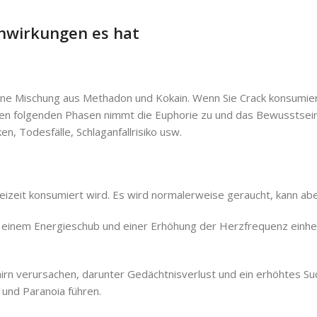
nwirkungen es hat
t eine Mischung aus Methadon und Kokain. Wenn Sie Crack konsumie
n den folgenden Phasen nimmt die Euphorie zu und das Bewusstsein 
, Todesfälle, Schlaganfallrisiko usw.
 Freizeit konsumiert wird. Es wird normalerweise geraucht, kann a
mit einem Energieschub und einer Erhöhung der Herzfrequenz einhe
rn verursachen, darunter Gedächtnisverlust und ein erhöhtes Suc
und Paranoia führen.