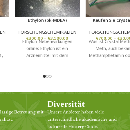
Ethylon (bk-MDEA)
Kaufen Sie Cryst
EN
FORSCHUNGSCHEMIKALIEN
FORSCHUNGSCHEM
€
300.00
–
€
3,500.00
€
700.00
–
€
30,0
Ethylon-Nebenwirkungen
Was ist Crystal Meth
online: Ethylon ist ein
Meth, auch bekan
1,
Arzneimittel mit dem
Methamphetamin od
Wirkungsbereich der
ist ein starkes un
,
Hormone. Es wird unter
süchtig mache
in
anderem als Anti-Aging-
Stimulans,
Medikament eingesetzt. Die
Nebenwirkungen
Diversität
lässige Betreuung mit
Unsere Anbieter haben viele
alität.
unterschiedliche akademische und
kulturelle Hintergründe.