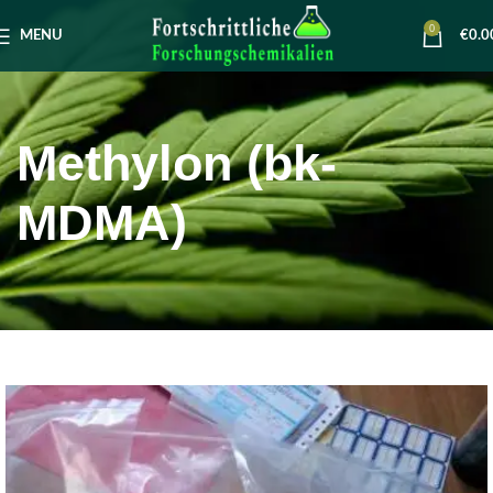
0
MENU
€
0.0
Methylon (bk-
MDMA)