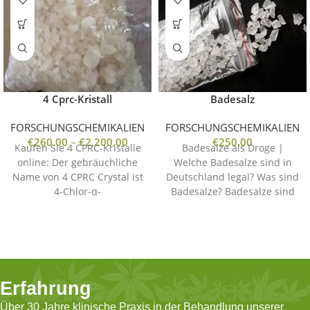
4 Cprc-Kristall
Badesalz
FORSCHUNGSCHEMIKALIEN
FORSCHUNGSCHEMIKALIEN
€
260.00
–
€
2,200.00
€
250.00
Kaufen Sie 4 CPRC-Kristalle
Badesalze als Droge |
online: Der gebräuchliche
Welche Badesalze sind in
Name von 4 CPRC Crystal ist
Deutschland legal? Was sind
4-Chlor-α-
Badesalze? Badesalze sind
pyrrolidinopropiophenon.
verschiedene Produkte, die
Dieses Medikament löst bei
das Badeerlebnis
den Benutzern
Erfahrung
Über 30 Jahre klinische Praxis in der Behandlung unserer