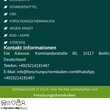
SCHMERZMITTEL
CBD
FORSCHUNGSCHEMIKALIEN
GEGEN ANGST
ADD / ADHD
STEROIDE
Kontakt informationen
Die Adresse: Kommandorstraße 80, 10117 Berlin,
Deutschland
Telefon:
+4915214191467
E-Mail:
info@forschungschemikalien.com
WhatsApp:
+4915214191467
Urheberrecht © 2024. Alle Rechte vorbehalten von
Forschungschemikalien
.
0
Shop
Sidebar
Wishlist
Cart
My account