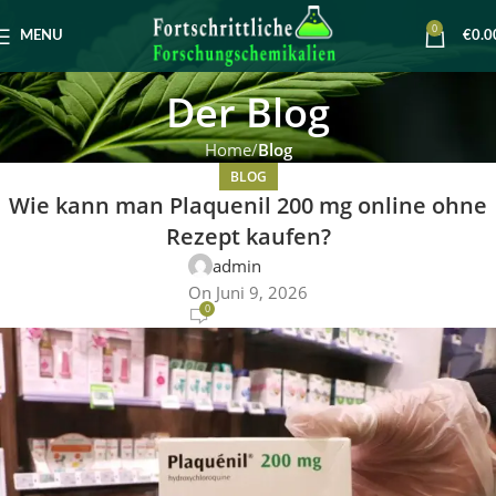
0
MENU
€
0.0
Der Blog
Home
Blog
BLOG
Wie kann man Plaquenil 200 mg online ohne
Rezept kaufen?
admin
On Juni 9, 2026
0