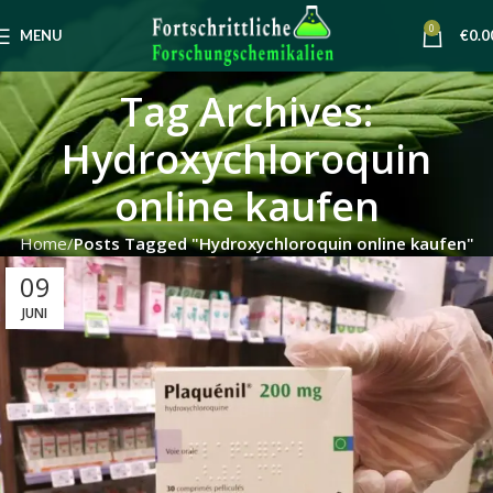
0
MENU
€
0.0
Tag Archives:
Hydroxychloroquin
online kaufen
Home
Posts Tagged "Hydroxychloroquin online kaufen"
09
JUNI