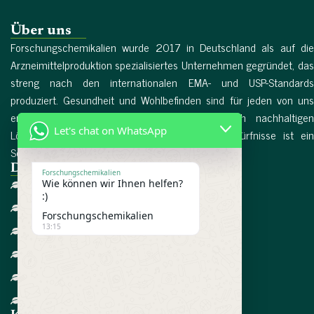
Über uns
Forschungschemikalien wurde 2017 in Deutschland als auf die
Arzneimittelproduktion spezialisiertes Unternehmen gegründet, das
streng nach den internationalen EMA- und USP-Standards
produziert. Gesundheit und Wohlbefinden sind für jeden von uns
entscheidende Faktoren, und die Suche nach nachhaltigen
Let's chat on WhatsApp
Lösungen für die dringendsten Gesundheitsbedürfnisse ist ein
Schlüsselfaktor in unserem Leben. Mehr lesen...
Direktlinks
Forschungschemikalien
Wie können wir Ihnen helfen?
Heim
:)
Über uns
Forschungschemikalien
13:15
Referenzen
Bedingungen
Datenschutzrichtlinie
Kontaktieren Sie uns