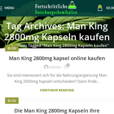
0
MENU
€
0.0
Tag Archives: Man King
2800mg Kapseln kaufen
Home
Posts Tagged "Man King 2800mg Kapseln kaufen"
BLOG
Man King 2800mg kapsel online kaufen
0
Admin
Sie sind interessiert sich für die Nahrungsergänzung Man
King 2800mg Kapseln entscheiden? Dann finde...
CONTINUE READING
BLOG
Die Man King 2800mg Kapseln Ihre