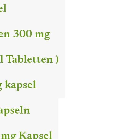
el
ten 300 mg
 Tabletten )
 kapsel
apseln
 mg Kapsel