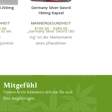
 1200mg
Germany Silver Sword
Japan Xiu
180mg Kapsel
Schnellschla
HEIT
MÄNNERGESUNDHEIT
MÄNNERG
0.00
€
100.00
–
€
280.00
€
100.00
ist ein
„Germany Silver Sword 180
Japan Sou
s
mg“ ist der Markenname
Appetitzügler
smittel
eines pflanzlichen
schnellen Ge
 als
Nahrungsergänzungsmittels
100 % reine
l zur
zur Steigerung der
Diätpillen. Die
ido und
männlichen Potenz.
aus Pflanze
n
Grünalgen – h
 beworben
hilft Ihnen, 
schnelle Wei
30 Pfund w
Mitgefühl
Tagen. Diese 
Unsere Ärzte kümmern sich um Sie und
wird seit 8 Ja
Ihre Angehörigen.