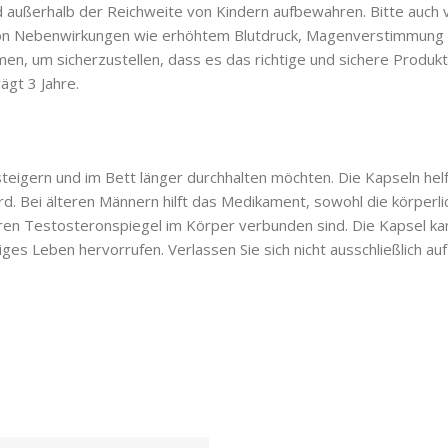
 außerhalb der Reichweite von Kindern aufbewahren. Bitte auch v
von Nebenwirkungen wie erhöhtem Blutdruck, Magenverstimmung 
, um sicherzustellen, dass es das richtige und sichere Produkt f
ägt 3 Jahre.
steigern und im Bett länger durchhalten möchten. Die Kapseln he
 Bei älteren Männern hilft das Medikament, sowohl die körperlic
eren Testosteronspiegel im Körper verbunden sind. Die Kapsel ka
iges Leben hervorrufen. Verlassen Sie sich nicht ausschließlich au