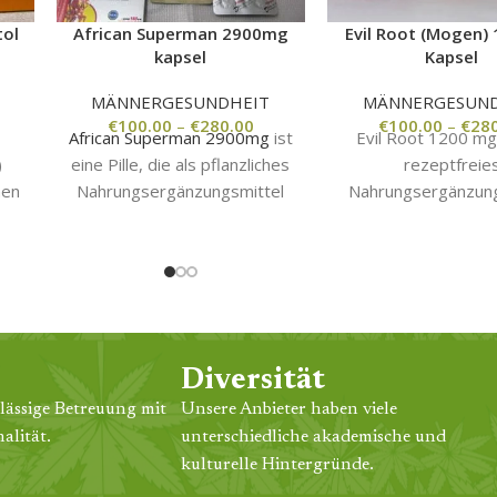
tol
African Superman 2900mg
Evil Root (Mogen)
kapsel
Kapsel
MÄNNERGESUNDHEIT
MÄNNERGESUND
€
100.00
–
€
280.00
€
100.00
–
€
28
African Superman 2900mg
ist
Evil Root 1200 mg 
)
eine Pille, die als pflanzliches
rezeptfreie
nen
Nahrungsergänzungsmittel
Nahrungsergänzung
nd
zur Steigerung der
für Männer, das
männlichen
natürliches Mitte
ch
Leistungsfähigkeit, Ausdauer
Steigerung der Lib
und Libido vermarktet wird.
der sexuelle
ch
Leistungsfähigkeit
nd
wird.
ine
Diversität
nte
lässige Betreuung mit
Unsere Anbieter haben viele
AR
alität.
unterschiedliche akademische und
 um
kulturelle Hintergründe.
.