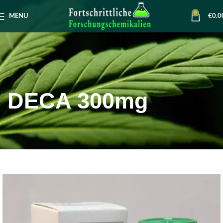
0
MENU
€
0.0
DECA 300mg