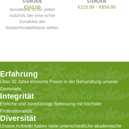
STEROIDE
STEROIDE
€
565.00
€
225.00
–
€
850.00
Ansomone ist für jeden
nützlich, der eine echte
Zunahme der
Körpermuskelmasse sehen,
überschüssiges Körperfett
verbrennen und das
Muskelwachstum fördern
möchte. Das Produkt
funktioniert auch
wunderbar, wenn es
verwendet wird, um die
Erfahrung
Libido wiederherzustellen
Über 30 Jahre klinische Praxis in der Behandlung unserer
und bestimmte Arten der
Alterung zu reduzieren.
Gemeinde.
Integrität
Ehrliche und zuverlässige Betreuung mit höchster
Professionalität.
Diversität
Unsere Anbieter haben viele unterschiedliche akademische