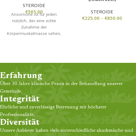
STEROIDE
€
565.00
STEROIDE
Ansomone ist für jeden
€
225.00
–
€
850.00
nützlich, der eine echte
Zunahme der
Körpermuskelmasse sehen,
überschüssiges Körperfett
verbrennen und das
Muskelwachstum fördern
möchte. Das Produkt
funktioniert auch wunderbar,
wenn es verwendet wird, um
Erfahrung
die Libido wiederherzustellen
Über 30 Jahre klinische Praxis in der Behandlung unserer
und bestimmte Arten der
Alterung zu reduzieren.
Gemeinde.
Integrität
Ehrliche und zuverlässige Betreuung mit höchster
Professionalität.
Diversität
Unsere Anbieter haben viele unterschiedliche akademische und