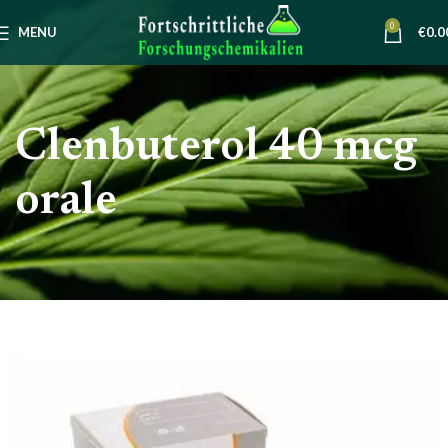
0
MENU
€
0.0
Clenbuterol 40 mcg
orale