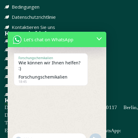
Bedingungen
Datenschutzrichtlinie
Kontaktieren Sie uns
Kategorie-Links
Let's chat on WhatsApp
DISSOZIATIV
SCHMERZMITTEL
CBD
Forschungschemikalien
Wie können wir Ihnen helfen?
FORSCHUNGSCHEMIKALIEN
:)
GEGEN ANGST
Forschungschemikalien
18:45
ADD / ADHD
STEROIDE
Kontakt informationen
Die Adresse: Kommandorstraße 80, 10117 Berlin,
Deutschland
Telefon:
+4915214191467
E-Mail:
info@forschungschemikalien.com
WhatsApp: