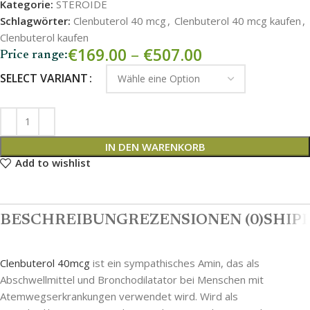
Kategorie:
STEROIDE
Schlagwörter:
Clenbuterol 40 mcg
,
Clenbuterol 40 mcg kaufen
,
Clenbuterol kaufen
€
169.00
–
€
507.00
Price range:
SELECT VARIANT
IN DEN WARENKORB
Add to wishlist
BESCHREIBUNG
REZENSIONEN (0)
SHIPP
Clenbuterol 40mcg
ist ein sympathisches Amin, das als
Abschwellmittel und Bronchodilatator bei Menschen mit
Atemwegserkrankungen verwendet wird. Wird als