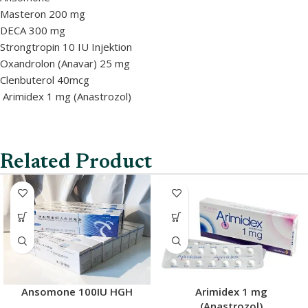
Masteron 200 mg
DECA 300 mg
Strongtropin 10 IU Injektion
Oxandrolon (Anavar) 25 mg
Clenbuterol 40mcg
Arimidex 1 mg (Anastrozol)
Related Product
Ansomone 100IU HGH
Arimidex 1 mg
(Anastrozol)