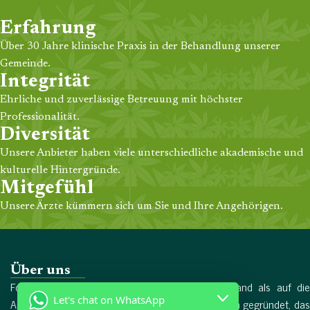
Erfahrung
Über 30 Jahre klinische Praxis in der Behandlung unserer
Gemeinde.
Integrität
Ehrliche und zuverlässige Betreuung mit höchster
Professionalität.
Diversität
Unsere Anbieter haben viele unterschiedliche akademische und
kulturelle Hintergründe.
Mitgefühl
Unsere Ärzte kümmern sich um Sie und Ihre Angehörigen.
Über uns
Forschungschemikalien wurde 2017 in Deutschland als auf die
Let's chat on WhatsApp
Arzneimittelproduktion spezialisiertes Unternehmen gegründet, das