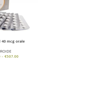
l 40 mcg orale
EROIDE
0
–
€
507.00