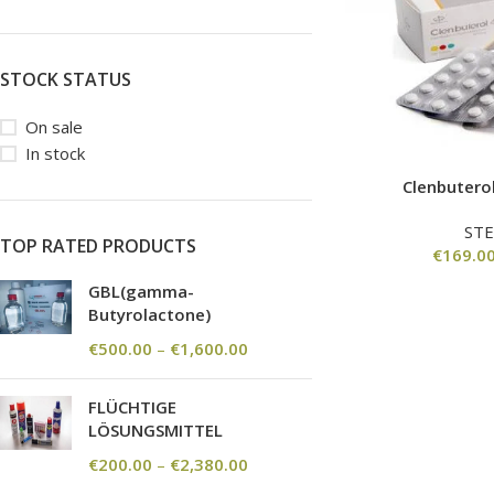
STOCK STATUS
On sale
In stock
Clenbutero
ST
TOP RATED PRODUCTS
€
169.0
GBL(gamma-
Butyrolactone)
€
500.00
–
€
1,600.00
FLÜCHTIGE
LÖSUNGSMITTEL
€
200.00
–
€
2,380.00