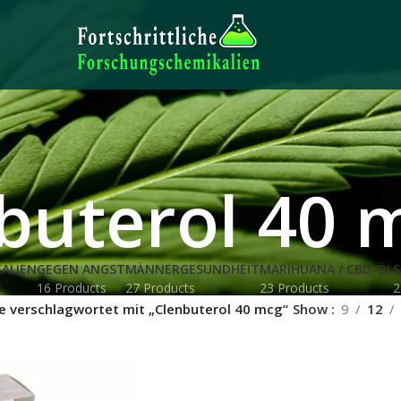
buterol 40 
ALIEN
GEGEN ANGST
MÄNNERGESUNDHEIT
MARIHUANA / CBD-ÖL
S
16 Products
27 Products
23 Products
2
e verschlagwortet mit „Clenbuterol 40 mcg“
Show
9
12