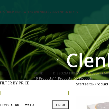
EIM
ÜBER UNS
KATEGORIEN
REFERENZEN
DER BLOG
Clen
ADHD
DISSOZIATIV
FORSCHUNGSCHEMIK
19 Products
11 Products
55 Products
FILTER BY PRICE
Startseite
Produkt
Preis:
€160
—
€510
FILTER