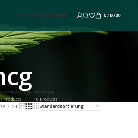
KONTAKT
BEDINGUNGEN
0
/
€
0.00
mcg
CHMERZMITTEL
STEROIDE
7 Products
16 Products
18
24