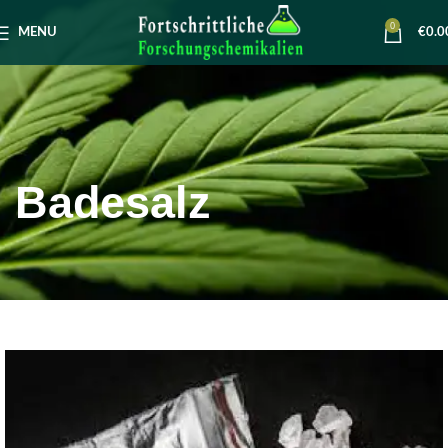
0
MENU
€
0.0
Badesalz