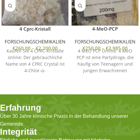
4 Cprc-Kristall
4-MeO-PCP
FORSCHUNGSCHEMIKALIEN
FORSCHUNGSCHEMIKALIEN
€
260.00
–
€
2,200.00
€
250.00
–
€
3,985.00
Kaufen Sie 4 CPRC-Kristalle
4 MeO PCP Online: 4 MeO
online: Der gebräuchliche
PCP ist eine Partydroge, die
Name von 4 CPRC Crystal ist
häufig von Teenagern und
4-Chlor-α-
jungen Erwachsenen
pyrrolidinopropiophenon.
missbraucht wird. Die
Dieses Medikament löst bei
den Benutzern
Erfahrung
Über 30 Jahre klinische Praxis in der Behandlung unserer
Gemeinde.
Integrität